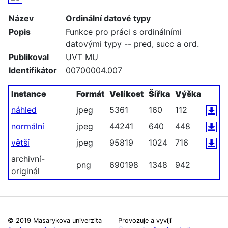
Název
Ordinální datové typy
Popis
Funkce pro práci s ordinálními
datovými typy -- pred, succ a ord.
Publikoval
UVT MU
Identifikátor
00700004.007
Instance
Formát
Velikost
Šířka
Výška
náhled
jpeg
5361
160
112
normální
jpeg
44241
640
448
větší
jpeg
95819
1024
716
archivní-
png
690198
1348
942
originál
© 2019 Masarykova univerzita
Provozuje a vyvíjí