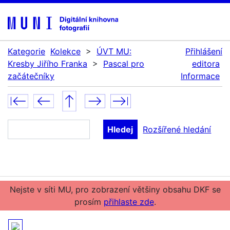
Kategorie
Kolekce
>
ÚVT MU:
Přihlášení
Kresby Jiřího Franka
>
Pascal pro
editora
začátečníky
Informace
Rozšířené hledání
Nejste v síti MU, pro zobrazení většiny obsahu DKF se
prosím
přihlaste zde
.