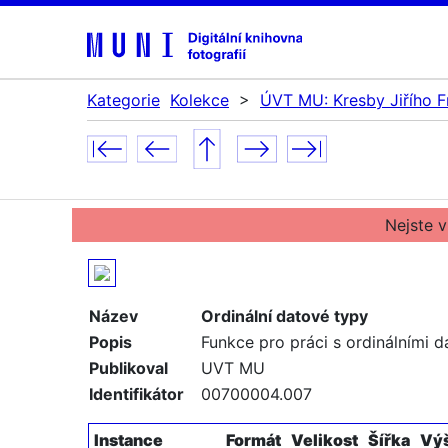
Kategorie
Kolekce
>
ÚVT MU: Kresby Jiřího F
Nejste v
Název
Ordinální datové typy
Popis
Funkce pro práci s ordinálními d
Publikoval
UVT MU
Identifikátor
00700004.007
Instance
Formát
Velikost
Šířka
Vý