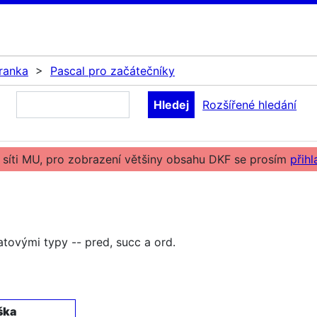
ranka
>
Pascal pro začátečníky
Rozšířené hledání
 síti MU, pro zobrazení většiny obsahu DKF se prosím
přihl
atovými typy -- pred, succ a ord.
ška