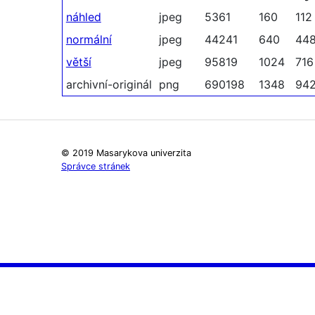
náhled
jpeg
5361
160
112
normální
jpeg
44241
640
44
větší
jpeg
95819
1024
716
archivní-originál
png
690198
1348
94
© 2019 Masarykova univerzita
Správce stránek