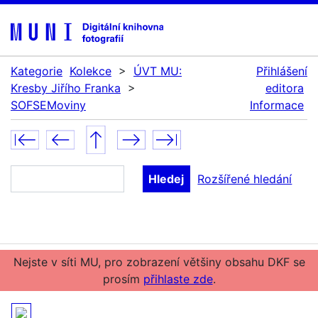
Kategorie
Kolekce
>
ÚVT MU:
Přihlášení
Kresby Jiřího Franka
>
editora
SOFSEMoviny
Informace
Rozšířené hledání
Nejste v síti MU, pro zobrazení většiny obsahu DKF se
prosím
přihlaste zde
.