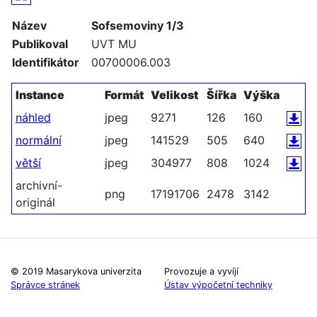
Název
Sofsemoviny 1/3
Publikoval
UVT MU
Identifikátor
00700006.003
Instance
Formát
Velikost
Šířka
Výška
náhled
jpeg
9271
126
160
normální
jpeg
141529
505
640
větší
jpeg
304977
808
1024
archivní-
png
17191706
2478
3142
originál
© 2019 Masarykova univerzita
Provozuje a vyvíjí
Správce stránek
Ústav výpočetní techniky