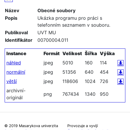
Název
Obecné soubory
Popis
Ukázka programu pro práci s
telefonním seznamem v souboru.
Publikoval
UVT MU
Identifikátor
00700004.011
Instance
Formát
Velikost
Šířka
Výška
náhled
jpeg
5010
160
114
normální
jpeg
51356
640
454
větší
jpeg
118606
1024
726
archivní-
png
767434
1340
950
originál
© 2019 Masarykova univerzita
Provozuje a vyvíjí