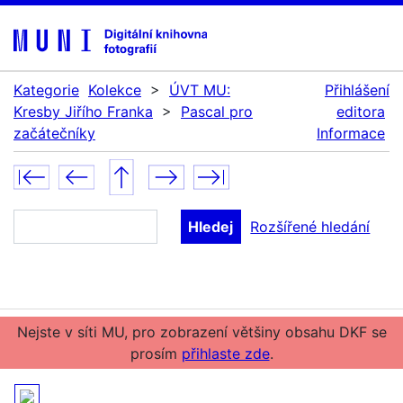
Kategorie
Kolekce
>
ÚVT MU:
Přihlášení
Kresby Jiřího Franka
>
Pascal pro
editora
začátečníky
Informace
Rozšířené hledání
Nejste v síti MU, pro zobrazení většiny obsahu DKF se
prosím
přihlaste zde
.