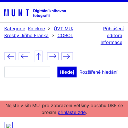
Kategorie
Kolekce
>
ÚVT MU:
Přihlášení
Kresby Jiřího Franka
>
COBOL
editora
Informace
Rozšířené hledání
Nejste v síti MU, pro zobrazení většiny obsahu DKF se
prosím
přihlaste zde
.