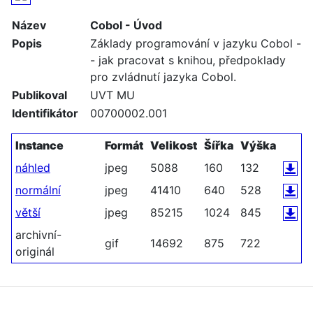
Název
Cobol - Úvod
Popis
Základy programování v jazyku Cobol -
- jak pracovat s knihou, předpoklady
pro zvládnutí jazyka Cobol.
Publikoval
UVT MU
Identifikátor
00700002.001
Instance
Formát
Velikost
Šířka
Výška
náhled
jpeg
5088
160
132
normální
jpeg
41410
640
528
větší
jpeg
85215
1024
845
archivní-
gif
14692
875
722
originál