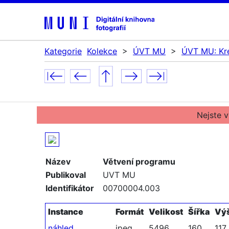
Kategorie
Kolekce
>
ÚVT MU
>
ÚVT MU: Kre
Nejste v
Název
Větvení programu
Publikoval
UVT MU
Identifikátor
00700004.003
Instance
Formát
Velikost
Šířka
Vý
náhled
jpeg
5496
160
117