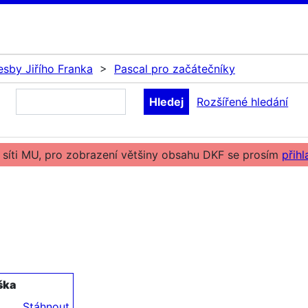
sby Jiřího Franka
>
Pascal pro začátečníky
Rozšířené hledání
 síti MU, pro zobrazení většiny obsahu DKF se prosím
přihl
ška
Stáhnout