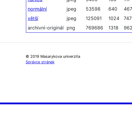
normální
jpeg
53598
640
46
větší
jpeg
125091
1024
747
archivní-originál
png
769686
1318
96
© 2019 Masarykova univerzita
Správce stránek