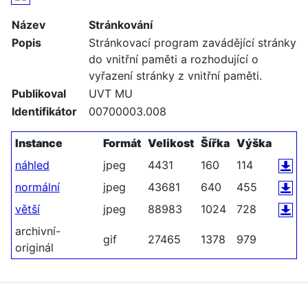
Název
Stránkování
Popis
Stránkovací program zavádějící stránky
do vnitřní paměti a rozhodující o
vyřazení stránky z vnitřní paměti.
Publikoval
UVT MU
Identifikátor
00700003.008
Instance
Formát
Velikost
Šířka
Výška
náhled
jpeg
4431
160
114
normální
jpeg
43681
640
455
větší
jpeg
88983
1024
728
archivní-
gif
27465
1378
979
originál