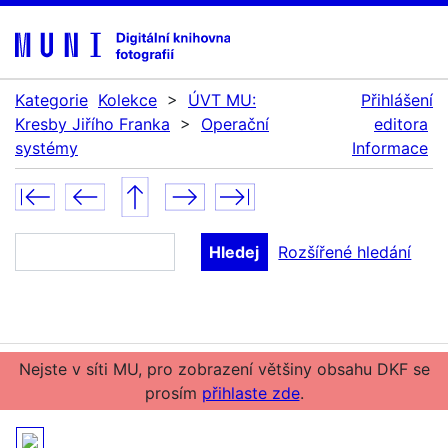
Kategorie
Kolekce
>
ÚVT MU:
Přihlášení
Kresby Jiřího Franka
>
Operační
editora
systémy
Informace
Rozšířené hledání
Nejste v síti MU, pro zobrazení většiny obsahu DKF se
prosím
přihlaste zde
.