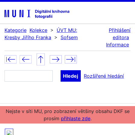
Kategorie
Kolekce
>
ÚVT MU:
Přihlášení
Kresby Jiřího Franka
>
Sofsem
editora
Informace
Rozšířené hledání
Nejste v síti MU, pro zobrazení většiny obsahu DKF se
prosím
přihlaste zde
.