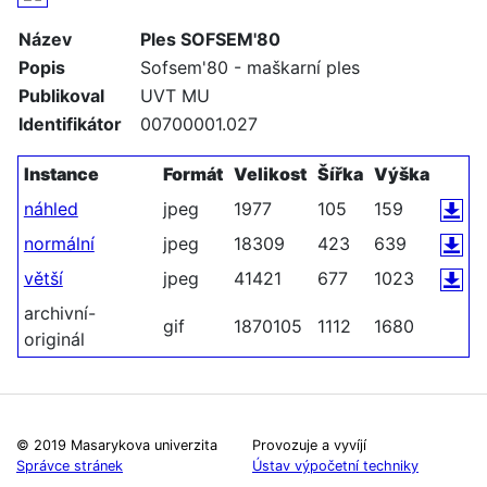
Název
Ples SOFSEM'80
Popis
Sofsem'80 - maškarní ples
Publikoval
UVT MU
Identifikátor
00700001.027
Instance
Formát
Velikost
Šířka
Výška
náhled
jpeg
1977
105
159
normální
jpeg
18309
423
639
větší
jpeg
41421
677
1023
archivní-
gif
1870105
1112
1680
originál
© 2019 Masarykova univerzita
Provozuje a vyvíjí
Správce stránek
Ústav výpočetní techniky