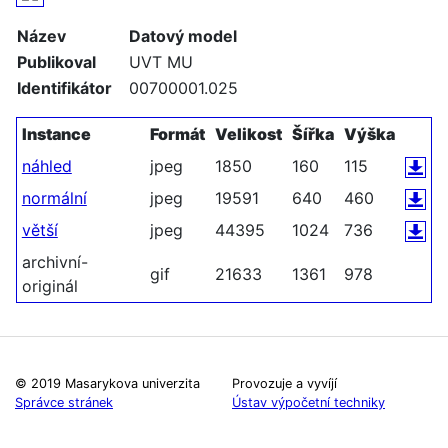
Název
Datový model
Publikoval
UVT MU
Identifikátor
00700001.025
Instance
Formát
Velikost
Šířka
Výška
náhled
jpeg
1850
160
115
normální
jpeg
19591
640
460
větší
jpeg
44395
1024
736
archivní-
gif
21633
1361
978
originál
© 2019 Masarykova univerzita
Provozuje a vyvíjí
Správce stránek
Ústav výpočetní techniky