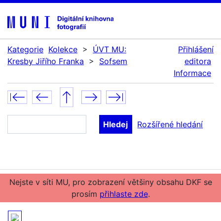
Kategorie
Kolekce
>
ÚVT MU:
Přihlášení
Kresby Jiřího Franka
>
Sofsem
editora
Informace
Rozšířené hledání
Nejste v síti MU, pro zobrazení většiny obsahu DKF se
prosím
přihlaste zde
.