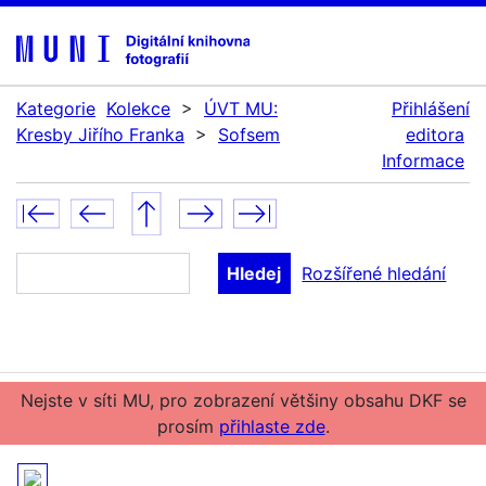
Kategorie
Kolekce
>
ÚVT MU:
Přihlášení
Kresby Jiřího Franka
>
Sofsem
editora
Informace
Rozšířené hledání
Nejste v síti MU, pro zobrazení většiny obsahu DKF se
prosím
přihlaste zde
.