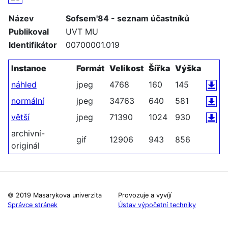
Název
Sofsem'84 - seznam účastníků
Publikoval
UVT MU
Identifikátor
00700001.019
Instance
Formát
Velikost
Šířka
Výška
náhled
jpeg
4768
160
145
normální
jpeg
34763
640
581
větší
jpeg
71390
1024
930
archivní-
gif
12906
943
856
originál
© 2019 Masarykova univerzita
Provozuje a vyvíjí
Správce stránek
Ústav výpočetní techniky