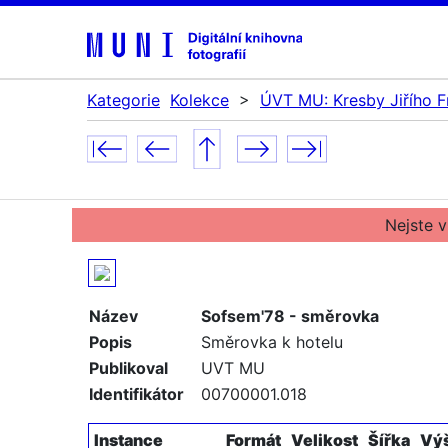
Kategorie
Kolekce
>
ÚVT MU: Kresby Jiřího F
Nejste v
Název
Sofsem'78 - směrovka
Popis
Směrovka k hotelu
Publikoval
UVT MU
Identifikátor
00700001.018
Instance
Formát
Velikost
Šířka
Vý