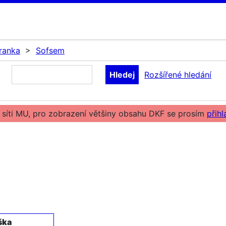
ranka
>
Sofsem
Rozšířené hledání
 síti MU, pro zobrazení většiny obsahu DKF se prosím
přihl
ška