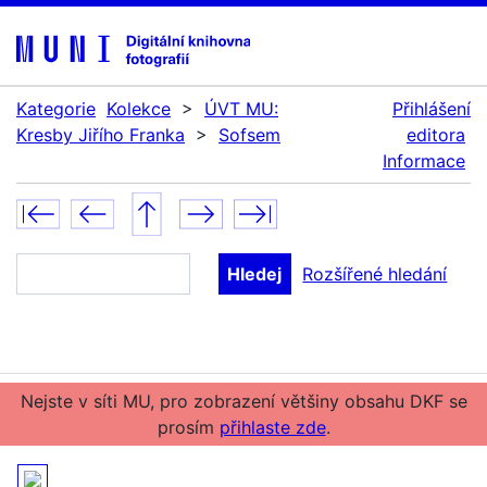
Kategorie
Kolekce
>
ÚVT MU:
Přihlášení
Kresby Jiřího Franka
>
Sofsem
editora
Informace
Rozšířené hledání
Nejste v síti MU, pro zobrazení většiny obsahu DKF se
prosím
přihlaste zde
.