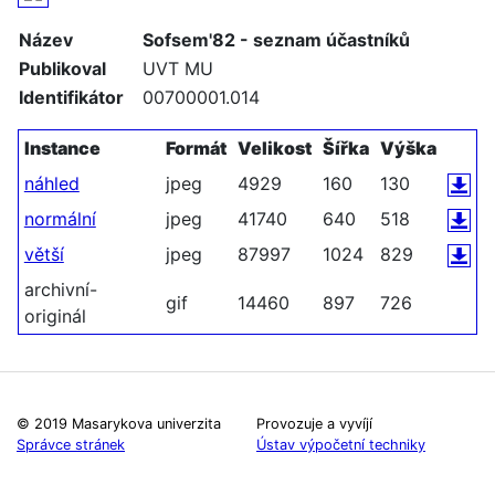
Název
Sofsem'82 - seznam účastníků
Publikoval
UVT MU
Identifikátor
00700001.014
Instance
Formát
Velikost
Šířka
Výška
náhled
jpeg
4929
160
130
normální
jpeg
41740
640
518
větší
jpeg
87997
1024
829
archivní-
gif
14460
897
726
originál
© 2019 Masarykova univerzita
Provozuje a vyvíjí
Správce stránek
Ústav výpočetní techniky