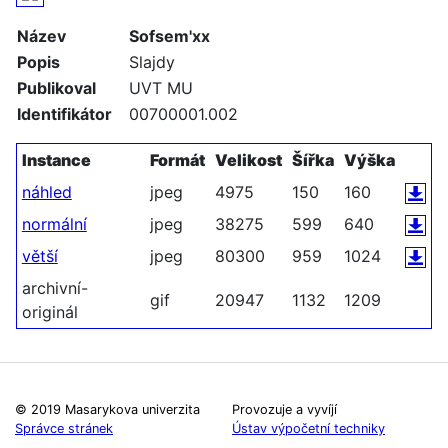
Název
Sofsem'xx
Popis
Slajdy
Publikoval
UVT MU
Identifikátor
00700001.002
Instance
Formát
Velikost
Šířka
Výška
náhled
jpeg
4975
150
160
normální
jpeg
38275
599
640
větší
jpeg
80300
959
1024
archivní-
gif
20947
1132
1209
originál
© 2019 Masarykova univerzita
Provozuje a vyvíjí
Správce stránek
Ústav výpočetní techniky