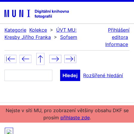
Kategorie
Kolekce
>
ÚVT MU:
Přihlášení
Kresby Jiřího Franka
>
Sofsem
editora
Informace
Rozšířené hledání
Nejste v síti MU, pro zobrazení většiny obsahu DKF se
prosím
přihlaste zde
.