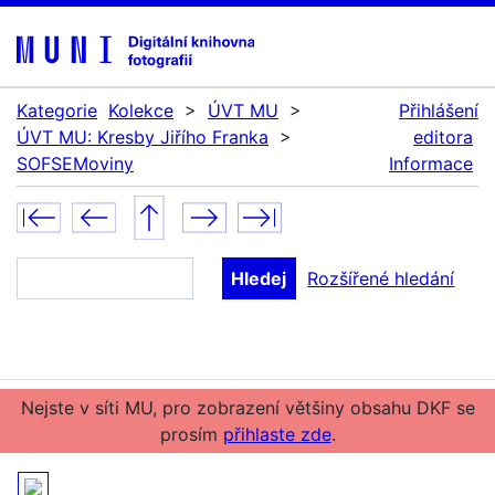
Kategorie
Kolekce
>
ÚVT MU
>
Přihlášení
ÚVT MU: Kresby Jiřího Franka
>
editora
SOFSEMoviny
Informace
Rozšířené hledání
Nejste v síti MU, pro zobrazení většiny obsahu DKF se
prosím
přihlaste zde
.