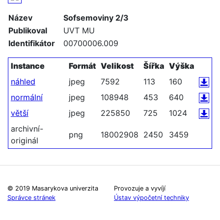
Název
Sofsemoviny 2/3
Publikoval
UVT MU
Identifikátor
00700006.009
Instance
Formát
Velikost
Šířka
Výška
náhled
jpeg
7592
113
160
normální
jpeg
108948
453
640
větší
jpeg
225850
725
1024
archivní-
png
18002908
2450
3459
originál
© 2019 Masarykova univerzita
Provozuje a vyvíjí
Správce stránek
Ústav výpočetní techniky