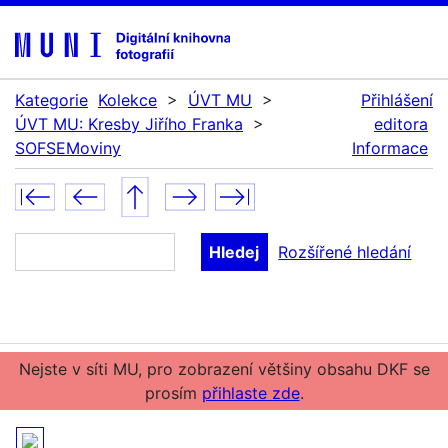
Kategorie
Kolekce
>
ÚVT MU
>
Přihlášení
ÚVT MU: Kresby Jiřího Franka
>
editora
SOFSEMoviny
Informace
Rozšířené hledání
Nejste v síti MU, pro zobrazení většiny obsahu DKF se
prosím
přihlaste zde
.