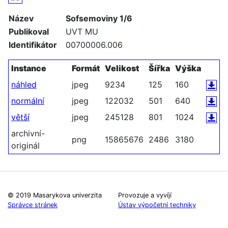
Název
Sofsemoviny 1/6
Publikoval
UVT MU
Identifikátor
00700006.006
Instance
Formát
Velikost
Šířka
Výška
náhled
jpeg
9234
125
160
normální
jpeg
122032
501
640
větší
jpeg
245128
801
1024
archivní-
png
15865676
2486
3180
originál
© 2019 Masarykova univerzita
Provozuje a vyvíjí
Správce stránek
Ústav výpočetní techniky