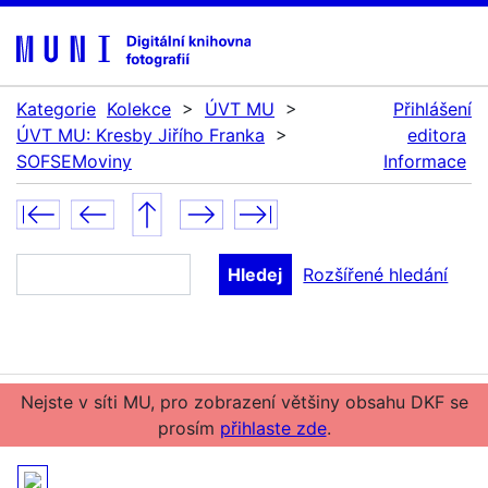
Kategorie
Kolekce
>
ÚVT MU
>
Přihlášení
ÚVT MU: Kresby Jiřího Franka
>
editora
SOFSEMoviny
Informace
Rozšířené hledání
Nejste v síti MU, pro zobrazení většiny obsahu DKF se
prosím
přihlaste zde
.