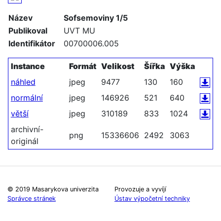
Název
Sofsemoviny 1/5
Publikoval
UVT MU
Identifikátor
00700006.005
Instance
Formát
Velikost
Šířka
Výška
náhled
jpeg
9477
130
160
normální
jpeg
146926
521
640
větší
jpeg
310189
833
1024
archivní-
png
15336606
2492
3063
originál
© 2019 Masarykova univerzita
Provozuje a vyvíjí
Správce stránek
Ústav výpočetní techniky