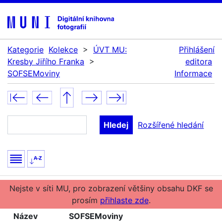
Kategorie
Kolekce
>
ÚVT MU:
Přihlášení
Kresby Jiřího Franka
>
editora
SOFSEMoviny
Informace
Rozšířené hledání
Nejste v síti MU, pro zobrazení většiny obsahu DKF se
prosím
přihlaste zde
.
Název
SOFSEMoviny